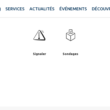
Établisseme
SERVICES
ACTUALITÉS
ÉVÉNEMENTS
DÉCOUVR
ssociations
Boîte à idées
Commerces
culturels
Signaler
Sondages