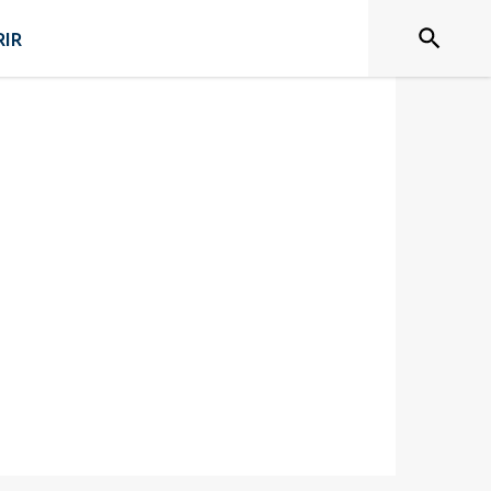
nts
Établissements
IR
Santé
scolaires