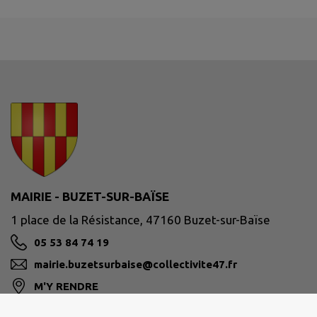
MAIRIE - BUZET-SUR-BAÏSE
1 place de la Résistance, 47160 Buzet-sur-Baïse
05 53 84 74 19
mairie.buzetsurbaise@collectivite47.fr
M'Y RENDRE
www.buzet-sur-baise.fr/