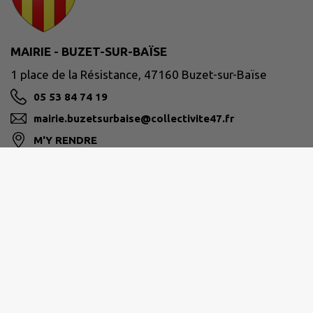
MAIRIE - BUZET-SUR-BAÏSE
1 place de la Résistance, 47160 Buzet-sur-Baïse
05 53 84 74 19
mairie.buzetsurbaise@collectivite47.fr
M'Y RENDRE
www.buzet-sur-baise.fr/
ALBRET COMMUNAUTÉ