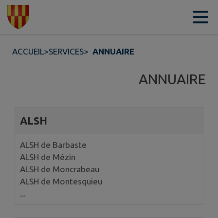
Contenu
Menu
Recherche
Pied de page
ACCUEIL
>
SERVICES
>
ANNUAIRE
ANNUAIRE
4 annuaires trouvés.
ALSH
ALSH de Barbaste
ALSH de Mézin
ALSH de Moncrabeau
ALSH de Montesquieu
...