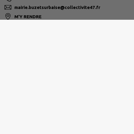
mairie.buzetsurbaise@collectivite47.fr
M'Y RENDRE
www.buzet-sur-baise.fr/
ALBRET COMMUNAUTÉ
05.53.97.55.97
contact@albretcommunaute.fr
www.albretcommunaute.fr/