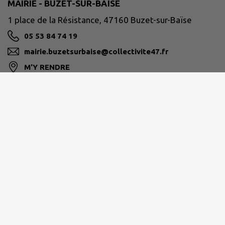
MAIRIE - BUZET-SUR-BAÏSE
1 place de la Résistance, 47160 Buzet-sur-Baïse
05 53 84 74 19
mairie.buzetsurbaise@collectivite47.fr
M'Y RENDRE
www.buzet-sur-baise.fr/
ALBRET COMMUNAUTÉ
05.53.97.55.97
contact@albretcommunaute.fr